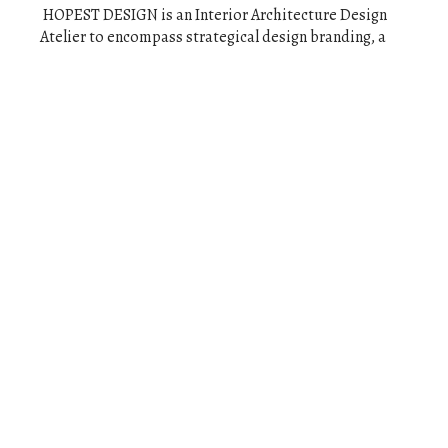
HOPEST DESIGN is an Interior Architecture Design
Atelier to encompass strategical design branding, a
theme plan for a villege, and office, residencial,
commercial, medical, education, acoustic space design,
up to lighting, and furniture design, with very strong
design concepts.
Daeoyung Lee
He studied in Interior Architecture in South Korea, and
was awarded a master's degree in the same major
overseas. After coming back to homeland, through
some famous architecture firms and design ateliers, He
worked as an interior architecutre designer in a global
media company based in Seoul, South Korea. In the
present, he is working alone and give a lecture in
University as an Interior Architecture designer in Seoul.
The Aim of Design